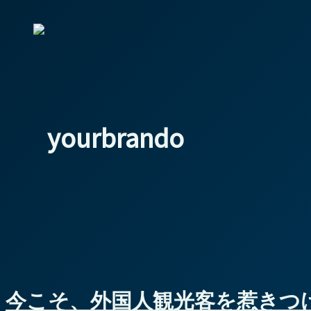
る
ト
ウ
は
ェ
準
ブ
備
サ
で
イ
き
yourbrando
ト
て
を！
い
ま
す
か？
今こそ、外国人観光客を惹きつ