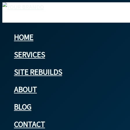
Skip
今
外
Is
to
こ
国
Your
content
そ、
人
Website
外
観
Ready
HOME
国
光
for
人
客
Japan’s
SERVICES
観
に
Post-
光
対
Pandemic
SITE REBUILDS
客
応
Tourism
を
し
Boom?
ABOUT
惹
た
BLOG
き
WEB
つ
サ
CONTACT
け
イ