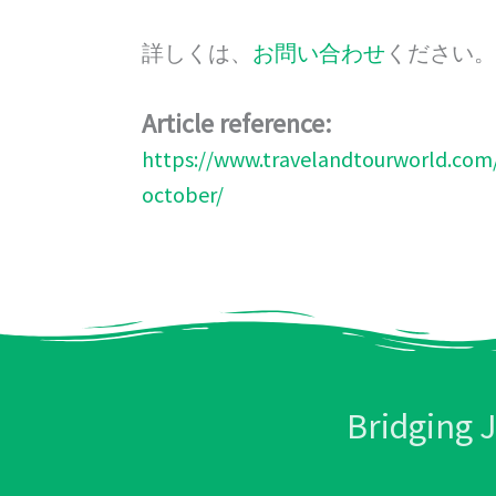
詳しくは、
お問い合わせ
ください
Article reference:
https://www.travelandtourworld.com/
october/
Bridging 