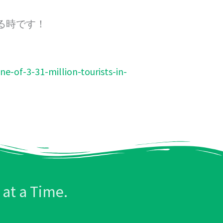
る時です！
-of-3-31-million-tourists-in-
at a Time.