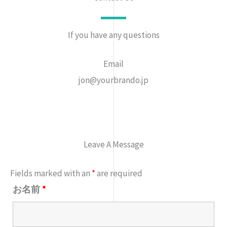
If you have any questions
Email
jon@yourbrando.jp
Leave A Message
Fields marked with an
*
are required
お名前
*